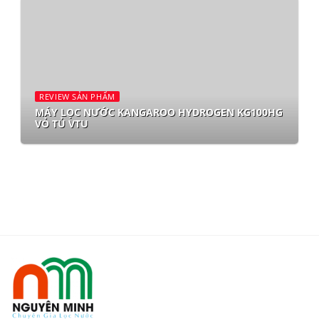
REVIEW SẢN PHẨM
MÁY LỌC NƯỚC KANGAROO HYDROGEN KG100HG
VỎ TỦ VTU