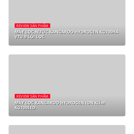
REVIEW SẢN PHẨM
MÁY LỌC NƯỚC KANGAROO HYDROGEN KG100HA
VTU 9 LÕI LỌC
REVIEW SẢN PHẨM
MÁY LỌC KANGAROO HYDROGEN ION KIỀM
KG100EED