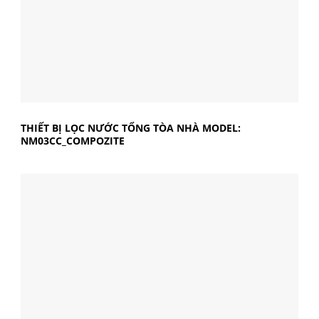
THIẾT BỊ LỌC NƯỚC TỔNG TÒA NHÀ MODEL:
NM03CC_COMPOZITE