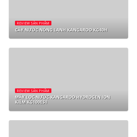
REVIEW SẢN PHẨM
CÂY NƯỚC NÓNG LẠNH KANGAROO KG40H
REVIEW SẢN PHẨM
MÁY LỌC NƯỚC KANGAROO HYDROGEN ION
KIỀM KG100ES1