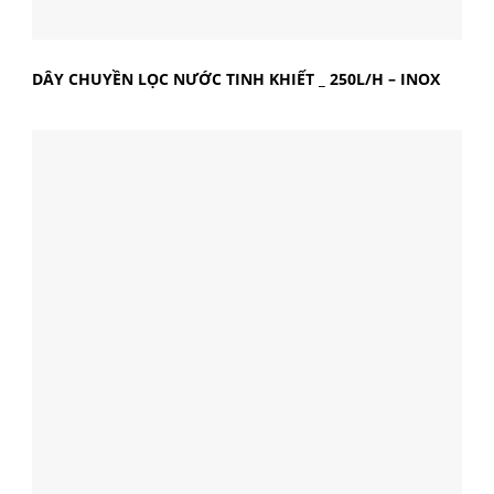
DÂY CHUYỀN LỌC NƯỚC TINH KHIẾT _ 250L/H – INOX