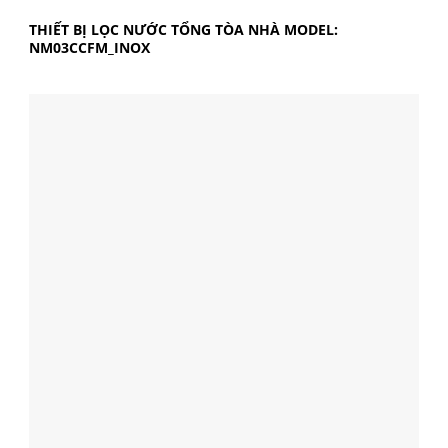
THIẾT BỊ LỌC NƯỚC TỔNG TÒA NHÀ MODEL:
NM03CCFM_INOX