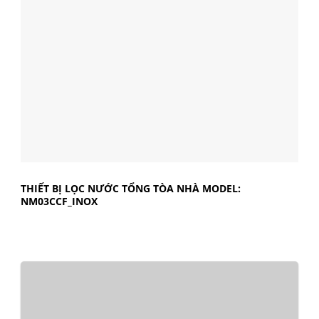
THIẾT BỊ LỌC NƯỚC TỔNG TÒA NHÀ MODEL:
NM03CCF_INOX
REVIEW SẢN PHẨM
LÕI LỌC NƯỚC KANGAROO SỐ 3 DÀNH CHO MÁY
LỌC NƯỚC KG100HK …