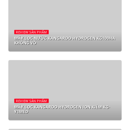
REVIEW SẢN PHẨM
MÁY LỌC NƯỚC KANGAROO HYDROGEN KG100HA
KHÔNG VỎ
REVIEW SẢN PHẨM
MÁY LỌC KANGAROO HYDROGEN ION KIỀM KG-
Y1MED