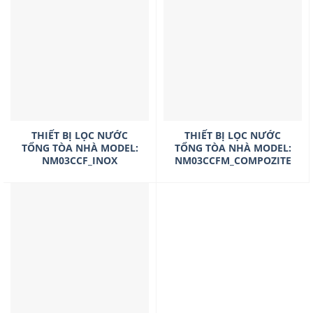
THIẾT BỊ LỌC NƯỚC
THIẾT BỊ LỌC NƯỚC
TỔNG TÒA NHÀ MODEL:
TỔNG TÒA NHÀ MODEL:
NM03CCF_INOX
NM03CCFM_COMPOZITE