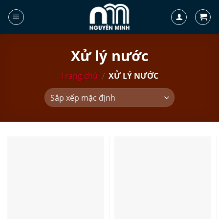
Skip
to
content
Xử lý nước
Trang chủ
/
XỬ LÝ NƯỚC