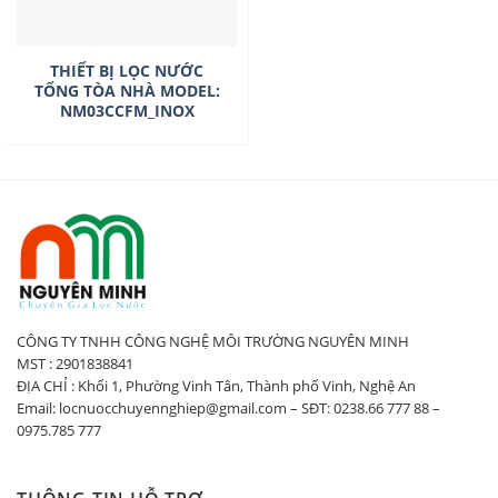
THIẾT BỊ LỌC NƯỚC
TỔNG TÒA NHÀ MODEL:
NM03CCFM_INOX
CÔNG TY TNHH CÔNG NGHỆ MÔI TRƯỜNG NGUYÊN MINH
MST : 2901838841
ĐỊA CHỈ : Khối 1, Phường Vinh Tân, Thành phố Vinh, Nghệ An
Email: locnuocchuyennghiep@gmail.com – SĐT: 0238.66 777 88 –
0975.785 777