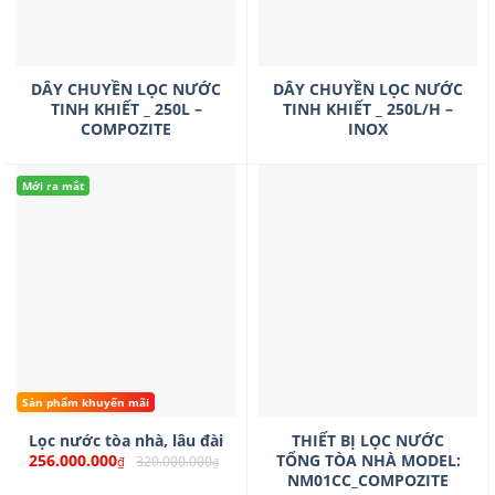
DÂY CHUYỀN LỌC NƯỚC
DÂY CHUYỀN LỌC NƯỚC
TINH KHIẾT _ 250L –
TINH KHIẾT _ 250L/H –
COMPOZITE
INOX
Mới ra mắt
Sản phẩm khuyến mãi
Lọc nước tòa nhà, lâu đài
THIẾT BỊ LỌC NƯỚC
TỔNG TÒA NHÀ MODEL:
256.000.000
320.000.000
₫
₫
NM01CC_COMPOZITE