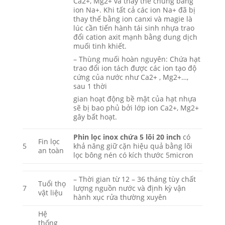
Ca2+, Mg2+ và thay thế chúng bằng
ion Na+. Khi tất cả các ion Na+ đã bị
thay thế bằng ion canxi và magie là
lúc cần tiến hành tái sinh nhựa trao
đổi cation axit mạnh bằng dung dịch
muối tinh khiết.
– Thùng muối hoàn nguyên: Chứa hạt
trao đổi ion tách được các ion tạo độ
cứng của nước như Ca2+ , Mg2+…,
sau 1 thời
gian hoạt động bề mặt của hạt nhựa
sẽ bị bao phủ bởi lớp ion Ca2+, Mg2+
gây bất hoạt.
Phin lọc inox chứa 5 lõi 20 inch
có
Fin lọc
5
khả năng giữ cặn hiệu quả bằng lõi
an toàn
lọc bông nén có kích thước 5micron
– Thời gian từ 12 – 36 tháng tùy chất
Tuổi thọ
7
lượng nguồn nước và định kỳ vận
vật liệu
hành xục rửa thường xuyên
Hệ
thống