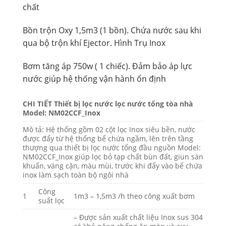
chất
Bồn trộn Oxy 1,5m3 (1 bồn). Chứa nước sau khi
qua bộ trộn khí Ejector. Hình Trụ Inox
Bơm tăng áp 750w ( 1 chiếc). Đảm bảo áp lực
nước giúp hệ thống vận hành ổn định
CHI TIẾT Thiết bị lọc nước lọc nước tổng tòa nhà
Model: NM02CCF_Inox
Mô tả: Hệ thống gồm 02 cột lọc Inox siêu bền, nước
được đẩy từ hệ thống bể chứa ngầm, lên trên tầng
thượng qua thiết bị lọc nước tổng đầu nguồn Model:
NM02CCF_Inox giúp lọc bỏ tạp chất bùn đất, giun sán
khuẩn, váng cặn, màu mùi, trước khi đẩy vào bể chứa
inox làm sạch toàn bộ ngôi nhà
Công
1
1m3 – 1,5m3 /h theo công xuất bơm
suất lọc
– Được sản xuất chất liệu Inox sus 304