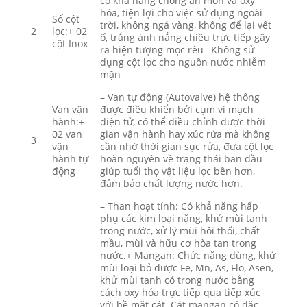
có khả năng chống ăn mòn và oxy
hóa, tiện lợi cho việc sử dụng ngoài
Số cột
trời, không ngả vàng, không để lại vết
2
lọc:+ 02
ố, trắng ánh nắng chiều trực tiếp gây
cột Inox
ra hiện tượng mọc rêu– Không sử
dụng cột lọc cho nguồn nước nhiễm
mặn
– Van tự động (Autovalve) hệ thống
Van vận
được điều khiển bởi cụm vi mạch
hành:+
điện tử, có thể điều chỉnh được thời
02 van
gian vận hành hay xúc rửa mà không
3
vận
cần nhớ thời gian sục rửa, đưa cột lọc
hành tự
hoàn nguyên về trạng thái ban đầu
động
giúp tuổi thọ vật liệu lọc bền hơn,
đảm bảo chất lượng nước hơn.
– Than hoạt tính: Có khả năng hấp
phụ các kim loại nặng, khử mùi tanh
trong nước, xử lý mùi hôi thối, chất
mầu, mùi và hữu cơ hòa tan trong
nước.+ Mangan: Chức năng dùng, khử
mùi loại bỏ được Fe, Mn, As, Flo, Asen,
khử mùi tanh có trong nước bằng
cách oxy hóa trực tiếp qua tiếp xúc
với bề mặt cát. Cát mangan có đặc