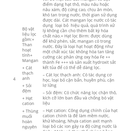
điểm dạng hạt thô, màu nâu hoặc
nâu xám, độ cứng cao, chịu ăn mòn,
khó tan trong nước, thời gian sử dụng
được dài. Cát mangan lọc nước có tác
dụng loại bỏ hiệu quả, quá trình xử
Bộ vật
lý không cần cho thêm bất kỳ hóa
liệu lọc
chất nào.+ Hạt lọc Birm: được dùng
gồm:+
để khử phèn, sắt, mangan có trong
Than
nước. Đây là loại hạt hoạt động như
hoạt
một chất xúc tác không hòa tan tăng
tính+
cường các phản ứng oxy hóa Fe ++
Mangan
thành Fe +++ và sản xuất hydroxit sắt
kết tủa để có thể dễ dàng lọc.
+ Cát
thạch
– Cát lọc thạch anh: Có tác dụng cơ
anh
4
học, loại bỏ cặn bẩn, huyền phù, cặn
lơ lửng
+ Sỏi
đệm
– Sỏi đệm: Có chức năng lọc chặn thô,
kích cỡ lớn ban đầu và chống bó vật
+ Hạt
liệu
cation
– Hạt cation: Công dụng chính của hạt
+ Thùng
cation chính là để làm mềm nước,
muối
khử khoáng, Nhựa cation axit mạnh
hoàn
loại bỏ các ion gây ra độ cứng nước là
nguyên