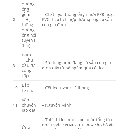
đường
ống
gồm
– Chất liệu đường ống nhựa PPR hoặc
8
+ Hệ
PVC theo tích hợp đường ống có sẵn
thống
của gia đình
đường
ống nội
tuyến (
3 m)
Bơm
+ Chủ
– Sử dụng bơm đang có sẵn của gia
9
đầu tư
đình đẩy từ bể ngầm qua cột lọc.
cung
cấp
Bảo
10
– Cột lọc + van: 12 tháng
hành:
Vận
11
chuyển
– Nguyên Minh
lắp đặt
– Thiết bị lọc nước lọc nước tổng tòa
nhà Model: NM02CCF_Inox cho hộ gia
Ứng