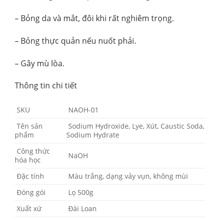
– Bỏng da và mắt, đôi khi rất nghiêm trọng.
– Bỏng thực quản nếu nuốt phải.
– Gây mù lòa.
Thông tin chi tiết
SKU
NAOH-01
Tên sản
Sodium Hydroxide, Lye, Xút, Caustic Soda,
phẩm
Sodium Hydrate
Công thức
NaOH
hóa học
Đặc tính
Màu trắng, dạng vảy vụn, không mùi
Đóng gói
Lọ 500g
Xuất xứ
Đài Loan