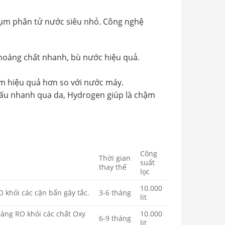
cụm phân tử nước siêu nhỏ. Công nghệ
khoáng chất nhanh, bù nước hiệu quả.
m hiệu quả hơn so với nước máy.
ấu nhanh qua da, Hydrogen giúp là chậm
Công
Thời gian
suất
thay thế
lọc
10.000
O khỏi các cặn bẩn gây tắc.
3-6 tháng
lit
 màng RO khỏi các chất Oxy
10.000
6-9 tháng
lit