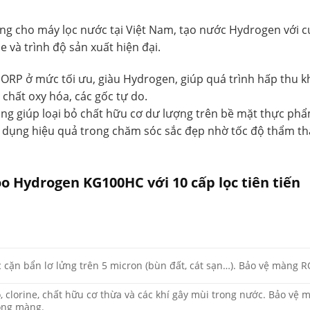
ụng cho máy lọc nước tại Việt Nam, tạo nước Hydrogen với 
e và trình độ sản xuất hiện đại.
ORP ở mức tối ưu, giàu Hydrogen, giúp quá trình hấp thu 
chất oxy hóa, các gốc tự do.
g giúp loại bỏ chất hữu cơ dư lượng trên bề mặt thực phẩ
dụng hiệu quả trong chăm sóc sắc đẹp nhờ tốc độ thẩm th
 Hydrogen KG100HC với 10 cấp lọc tiên tiến
g
c cặn bẩn lơ lửng trên 5 micron (bùn đất, cát sạn…). Bảo vệ màng R
o, clorine, chất hữu cơ thừa và các khí gây mùi trong nước. Bảo vệ
ỏng màng.