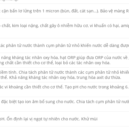
c cặn bẩn lơ lửng trên 1 micron (bùn, đất, cát sạn…). Bảo vệ màng R
p chất, kim loại nặng, chất gây ô nhiễm hữu cơ, vi khuẩn có hại, a
các phân tử nước thành cụm phân tử nhỏ khiến nước dễ dàng được
 năng kháng tác nhân oxy hóa, hạt ORP giúp đưa ORP của nước về 
g chất cần thiết cho cơ thể, loại bỏ các tác nhân oxy hóa.
kiềm tính. Chia tách phân tử nước thành các cụm phân tử nhỏ khi
 thể. Khả năng kháng tác nhân oxy hóa, trung hòa axit dư thừa.
c vi khoáng cần thiết cho cơ thể. Tạo pH cho nước trong khoảng 6.
 đặc biệt tạo ion âm bổ sung cho nước. Chia tách cụm phân tử nư
H. Ổn định lại vị ngọt tự nhiên cho nước. Khử mùi