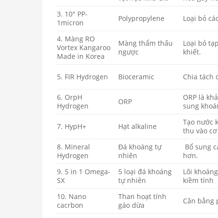
3. 10″ PP-
Polypropylene
Loại bỏ cá
1micron
4. Màng RO
Màng thẩm thấu
Loại bỏ tạ
Vortex Kangaroo
ngược
khiết.
Made in Korea
5. FIR Hydrogen
Bioceramic
Chia tách 
6. OrpH
ORP là khả
ORP
Hydrogen
sung khoán
Tạo nước 
7. HypH+
Hạt alkaline
thu vào cơ
8. Mineral
Đá khoáng tự
Bổ sung cá
Hydrogen
nhiên
hơn.
9. 5 in 1 Omega-
5 loại đá khoáng
Lõi khoáng
SX
tự nhiên
kiềm tính
10. Nano
Than hoạt tính
Cân bằng p
cacrbon
gáo dừa