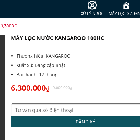
XỬ LÝ NƯỚC
MÁY LỌC GIA ĐÌ
angaroo
MÁY LỌC NƯỚC KANGAROO 100HC
Thương hiệu:
KANGAROO
Xuất xứ:
Đang cập nhật
Bảo hành:
12 tháng
6.300.000
₫
9.000.000
₫