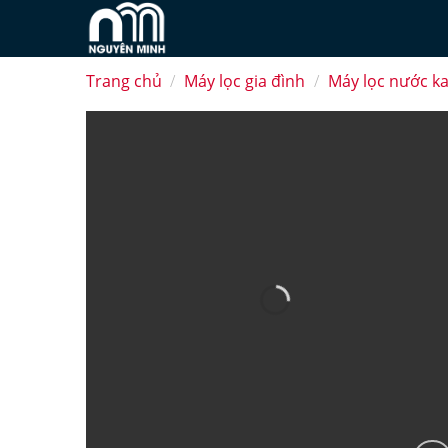
Skip
to
content
Trang chủ
/
Máy lọc gia đình
/
Máy lọc nước k