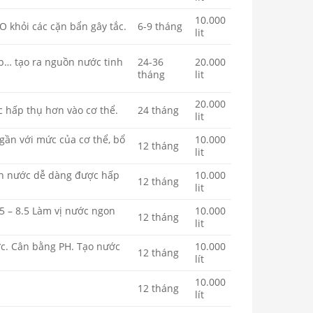
10.000
O khỏi các cặn bẩn gây tắc.
6-9 tháng
lit
mip… tạo ra nguồn nước tinh
24-36
20.000
tháng
lit
20.000
 hấp thụ hơn vào cơ thể.
24 tháng
lit
gần với mức của cơ thể, bổ
10.000
12 tháng
lit
ến nước dễ dàng được hấp
10.000
12 tháng
lit
5 – 8.5 Làm vị nước ngon
10.000
12 tháng
lit
ớc. Cân bằng PH. Tạo nước
10.000
12 tháng
lít
10.000
12 tháng
lít