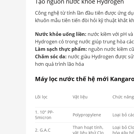
Tạo nguồn nước khỏe Hydrogen
Công nghệ từ tính lần đầu tiên được ứng d
khuôn mẫu tiên tiến đòi hỏi kỹ thuật khắt kh
Nước khỏe uống liền:
nước kiềm với pH và 
Hydrogen có trong nước giúp trung hòa các 
Làm sạch thực phẩm:
nguồn nước kiềm cũn
Chăm sóc da:
nước giàu Hydrogen được sử 
hơn quá trình lão hóa
Máy lọc nước thế hệ mới Kangaroo
Lõi lọc
Vật liệu
Chức năn
1. 10″ PP-
Polypropylene
Loại bỏ cá
5micron
Than hoạt tính,
Loại bỏ Cl
2. G.A.C
vật liệu khử Clo
hóa gây h